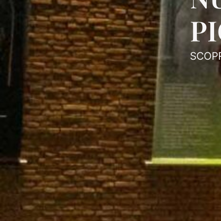
P
SCOPR