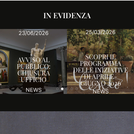
IN EVIDENZA
25/03/2026
23/06/2026
SCOPRI IL
AVVISO AL
PROGRAMMA
PUBBLICO:
DELLE INIZIATIVE
CHIUSURA
DI APRILE-
UFFICIO
GIUGNO 2026
NEWS
NEWS