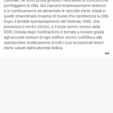
culturale, ne sono prova gli edifici neoclassici e storicisti che
punteggiano la città. Qui nascerà l’espressionismo tedesco
e si continueranno ad alimentare le raccolte d’arte statali in
quello straordinario insieme di musei che caratterizza la città.
Dopo il terribile bombardamento del febbraio 1945, che
polverizzò il centro storico, e il triste sonno storico della
DDR, Dresda dopo l’unificazione è tornata a rivivere grazie
agli accurati restauri di ogni edificio storico sull’Elba e alla
spettacolare ricollocazione di tutti i suoi eccezionali tesori
d’arte salvati dall’ecatombe bellica.
Scopri QUI il programma completo del viaggio!
DATE:
30.09.2026 > 03.10.2026
HOURS:
LOCATION:
Dresda e Meissen