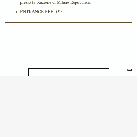
presso la Stazione di Milano Repubblica.
ENTRANCE FEE:
€95
YOU MAY ALSO LIKE
30.09.2026
MUSEO DEL
NOVECENTO
IL MUSEO DEL