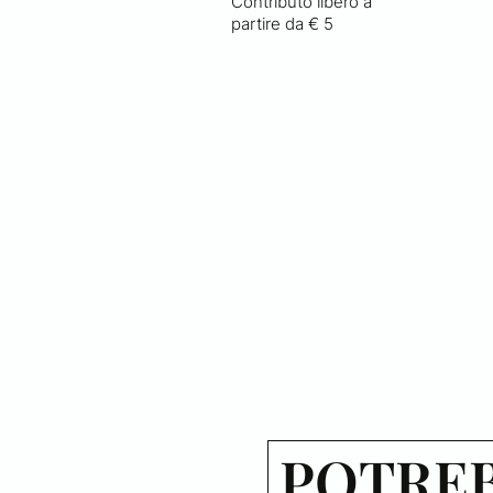
Contributo libero a
partire da € 5
POTREB