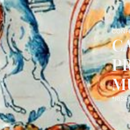
CONF
C
P
MU
*RISE