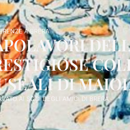
ERENZE A BRERA
APOLAVORI DELL
RESTIGIOSE COL
SEALI DI MAIOL
RVATO AI SOCI DEGLI AMICI DI BRERA