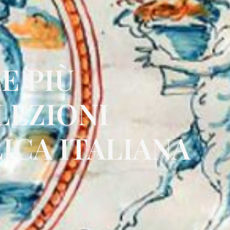
E PIÙ
LEZIONI
ICA ITALIANA