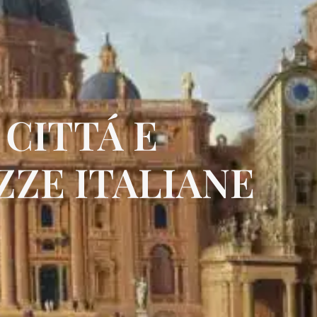
CITTÁ E
ZZE ITALIANE