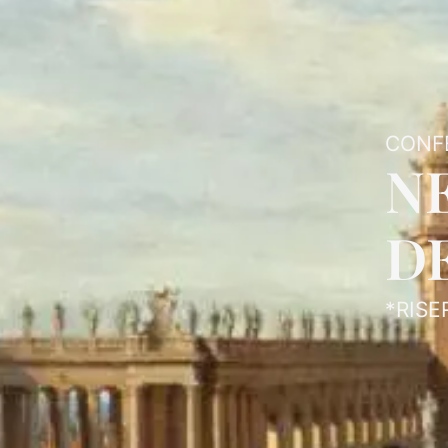
CONF
N
DE
*RISE