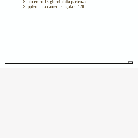
- Saldo entro 15 giorni dalla partenza
- Supplemento camera singola € 120
POTREBBE INTERESSARTI
ANCHE
30.09.2026 > 03.10.2026
DRESDA E MEISSEN
DRESDA E MEISSEN.
LE MERAVIGLIE