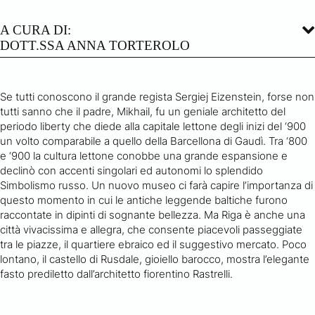
A CURA DI:
DOTT.SSA ANNA TORTEROLO
Se tutti conoscono il grande regista Sergiej Eizenstein, forse non
tutti sanno che il padre, Mikhail, fu un geniale architetto del
periodo liberty che diede alla capitale lettone degli inizi del ‘900
un volto comparabile a quello della Barcellona di Gaudì. Tra ‘800
e ‘900 la cultura lettone conobbe una grande espansione e
declinò con accenti singolari ed autonomi lo splendido
Simbolismo russo. Un nuovo museo ci farà capire l’importanza di
questo momento in cui le antiche leggende baltiche furono
raccontate in dipinti di sognante bellezza. Ma Riga è anche una
città vivacissima e allegra, che consente piacevoli passeggiate
tra le piazze, il quartiere ebraico ed il suggestivo mercato. Poco
lontano, il castello di Rusdale, gioiello barocco, mostra l’elegante
fasto prediletto dall’architetto fiorentino Rastrelli.