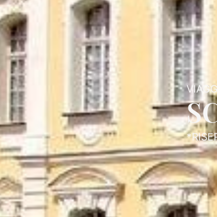
VIAGG
S
*RISE