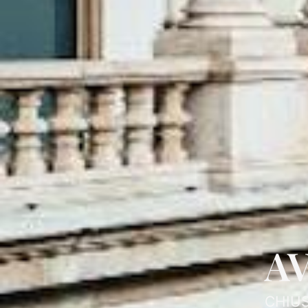
A
CHIU