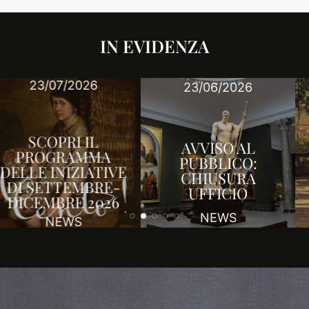
IN EVIDENZA
25/03/2026
23/06/2026
SCOPRI IL
AVVISO AL
PROGRAMMA
PUBBLICO:
DELLE INIZIATIVE
CHIUSURA
DI APRILE-
UFFICIO
GIUGNO 2026
NEWS
NEWS