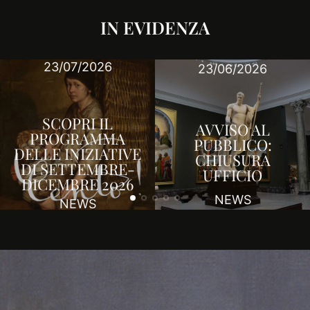
IN EVIDENZA
25/03/2026
23/06/2026
SCOPRI IL
AVVISO AL
PROGRAMMA
PUBBLICO:
DELLE INIZIATIVE
CHIUSURA
DI APRILE-
UFFICIO
GIUGNO 2026
NEWS
NEWS