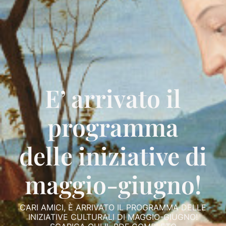
E’ arrivato il
programma
delle iniziative di
maggio-giugno!
CARI AMICI, È ARRIVATO IL PROGRAMMA DELLE
INIZIATIVE CULTURALI DI MAGGIO-GIUGNO!