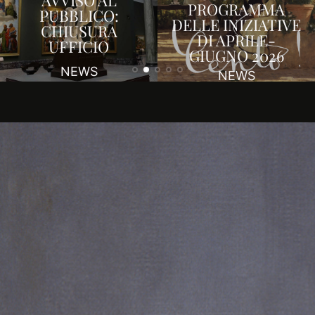
AVVISO AL
PROGRAMMA
PUBBLICO:
DELLE INIZIATIVE
CHIUSURA
DI APRILE-
UFFICIO
GIUGNO 2026
NEWS
NEWS