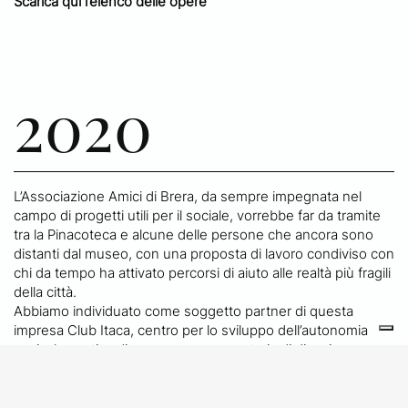
Scarica qui l’elenco delle opere
2020
L’Associazione Amici di Brera, da sempre impegnata nel
campo di progetti utili per il sociale, vorrebbe far da tramite
tra la Pinacoteca e alcune delle persone che ancora sono
distanti dal museo, con una proposta di lavoro condiviso con
chi da tempo ha attivato percorsi di aiuto alle realtà più fragili
della città.
Abbiamo individuato come soggetto partner di questa
impresa Club Itaca, centro per lo sviluppo dell’autonomia
socio-lavorativa di persone con una storia di disagio
psichico.
Obiettivo del progetto è quello di formare nuove guide che
raccontino al pubblico il loro modo di vedere le opere, per