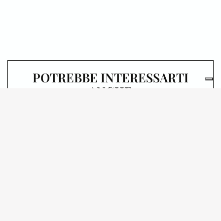
POTREBBE INTERESSARTI
ANCHE
29.09.2026
SALA ALDO BASSETTI,
PALAZZO DI BRERA
L’OCCHIO DI MONET:
OMAGGIO
ALL’ARTISTA NEL
CENTENARIO
CONFERENZE A BRERA