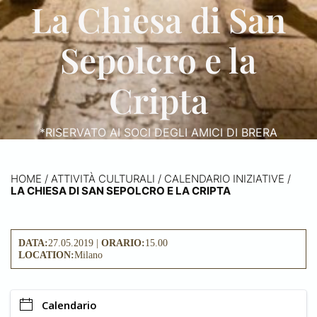
La Chiesa di San
Sepolcro e la
Cripta
*RISERVATO AI SOCI DEGLI AMICI DI BRERA
HOME
/
ATTIVITÀ CULTURALI /
CALENDARIO INIZIATIVE
/
LA CHIESA DI SAN SEPOLCRO E LA CRIPTA
DATA:
27.05.2019 |
ORARIO:
15.00
LOCATION:
Milano
Calendario