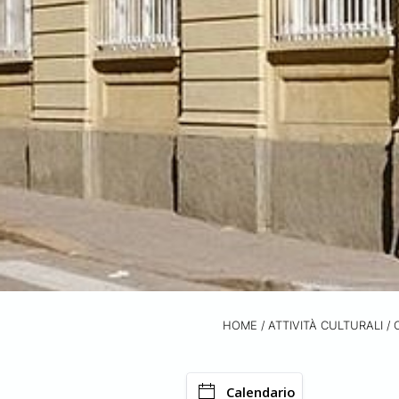
HOME
/
ATTIVITÀ CULTURALI /
Calendario