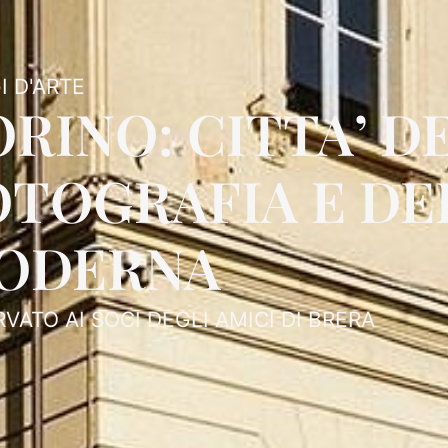
I D'ARTE
RINO: CITTA’ D
OTOGRAFIA E DE
ODERNA
RVATO AI SOCI DEGLI AMICI DI BRERA