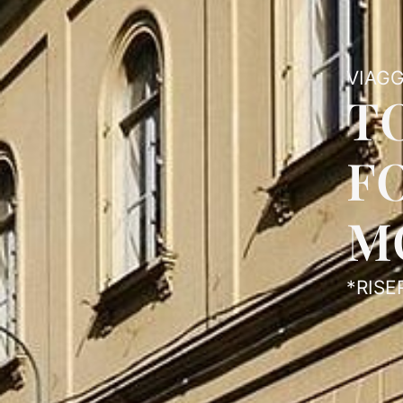
VIAGG
TO
F
M
*RISE