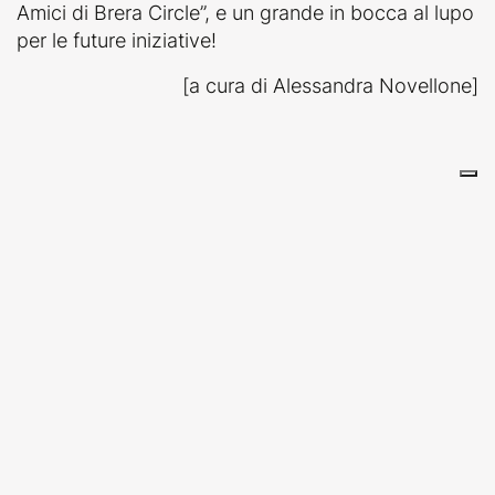
Amici di Brera Circle”, e un grande in bocca al lupo
per le future iniziative!
[a cura di Alessandra Novellone]
IN EVIDENZA
25/03/2026
23/06/2026
SCOPRI IL
AVVISO AL