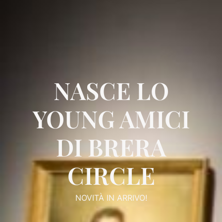
NASCE LO
YOUNG AMICI
DI BRERA
CIRCLE
NOVITÀ IN ARRIVO!