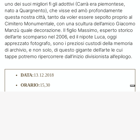
uno dei suoi migliori fi gli adottivi (Carrà era piemontese,
nato a Quargnento), che visse ed amò profondamente
questa nostra città, tanto da voler essere sepolto proprio al
Cimitero Monumentale, con una scultura dell’amico Giacomo
Manzù quale decorazione. Il figlio Massimo, esperto storico
dell’arte scomparso nel 2006, ed il nipote Luca, oggi
apprezzato fotografo, sono i preziosi custodi della memoria
di archivio, e non solo, di questo gigante dell’arte le cui
tappe potremo ripercorrere dall’inizio divisionista all’epilogo.
DATA:
13.12.2018
ORARIO:
15,30
LOCATION:
Milano, Palazzo Reale
Ritrovo presso la biglietteria di Palazzo Reale, piazza Duomo
12.
QUOTA DI PARTECIPAZIONE:
€ 24